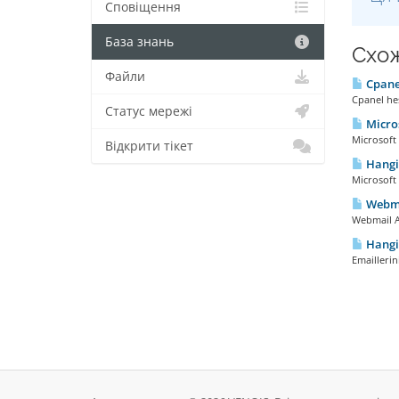
Сповіщення
База знань
Схож
Файли
Cpanel
Cpanel hes
Статус мережі
Micros
Microsoft 
Відкрити тікет
Hangi 
Microsoft
Webmai
Webmail Ar
Hangi 
Emaillerin