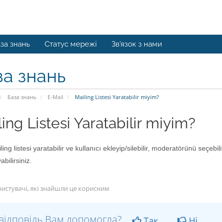
за знань
Статус мережі
Зв'язок з нами
за знань
База знань
E-Mail
Mailing Listesi Yaratabilir miyim?
ing Listesi Yaratabilir miyim?
ing listesi yaratabilir ve kullanıcı ekleyip/silebilir, moderatörünü seçebilir
abilirsiniz.
истувачі, які знайшли це корисним
відповідь Вам допомогла?
Так
Ні