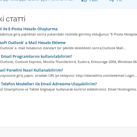
і статті
 ile E-Posta Hesabı Oluşturma
abınıza giriş yaptıktan sonra yukarıdaki resimde görmüş olduğunuz "E-Posta Hesapları
oft Outlook' a Mail Hesabı Ekleme
Outlook' a mail hesabınızı standart bir şekilde ekledikten sonra;Outlook Mail...
Email Programlarını kullanılabilirim?
 Outlook, Outlook Express, Mozilla Thunderbird, Eudora, Entourage 2004, Windows Mail
l Panelini Nasıl Kullanabilirim?
ayüzüne giriş yapın, sıradaki URL'ye tıklayınız: http://alanadiniz.com/webmail Login...
Telefon Modelleri ile Email Adresime Ulaşabilirim?
izİ Smartphone ve Tablet bilgisayar kullanarak kontrol edebilirsiniz. Email Hostingimiz.