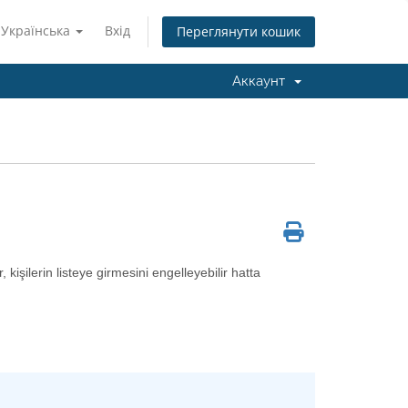
Українська
Вхід
Переглянути кошик
Аккаунт
, kişilerin listeye girmesini engelleyebilir hatta