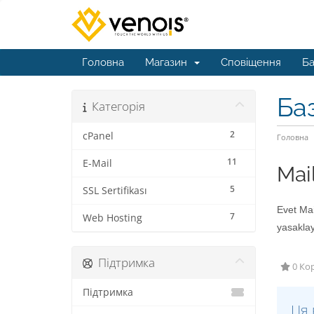
Головна
Магазин
Сповіщення
Ба
Ба
Категорія
2
cPanel
Головна
11
E-Mail
Mail
5
SSL Sertifikası
Evet Mail
7
Web Hosting
yasaklay
Підтримка
0 Кор
Підтримка
Ця 