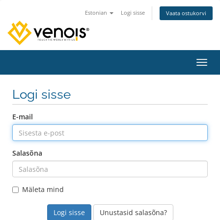
Estonian
Logi sisse
Vaata ostukorvi
Lülit
Logi sisse
E-mail
Salasõna
Mäleta mind
Unustasid salasõna?