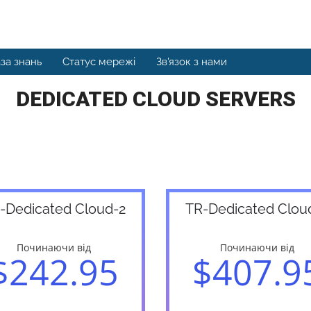
за знань
Статус мережі
Зв'язок з нами
DEDICATED CLOUD SERVERS
-Dedicated Cloud-2
TR-Dedicated Clou
Починаючи від
Починаючи від
$242.95
$407.9