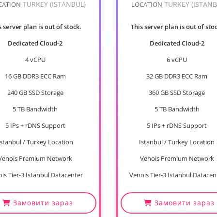
TURKEY (ISTANBUL)
TURKEY (ISTANB
CATION
LOCATION
s server plan is out of stock.
This server plan is out of sto
Dedicated Cloud-2
Dedicated Cloud-2
4 vCPU
6 vCPU
16 GB DDR3 ECC Ram
32 GB DDR3 ECC Ram
240 GB SSD Storage
360 GB SSD Storage
5 TB Bandwidth
5 TB Bandwidth
5 IPs + rDNS Support
5 IPs + rDNS Support
Istanbul / Turkey Location
Istanbul / Turkey Location
Venois Premium Network
Venois Premium Network
is Tier-3 Istanbul Datacenter
Venois Tier-3 Istanbul Datacen
Замовити зараз
Замовити зараз