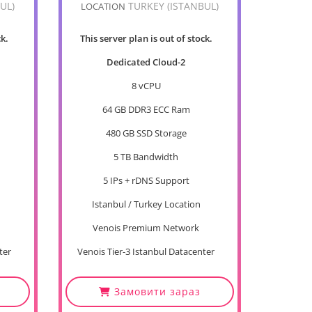
UL)
TURKEY (ISTANBUL)
LOCATION
ck.
This server plan is out of stock.
Dedicated Cloud-2
8 vCPU
64 GB DDR3 ECC Ram
480 GB SSD Storage
5 TB Bandwidth
5 IPs + rDNS Support
Istanbul / Turkey Location
Venois Premium Network
ter
Venois Tier-3 Istanbul Datacenter
Замовити зараз