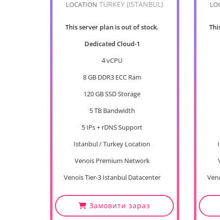
TURKEY (ISTANBUL)
LOCATION
LO
This server plan is out of stock.
Thi
Dedicated Cloud-1
4 vCPU
8 GB DDR3 ECC Ram
120 GB SSD Storage
5 TB Bandwidth
5 IPs + rDNS Support
Istanbul / Turkey Location
Venois Premium Network
Venois Tier-3 Istanbul Datacenter
Veno
Замовити зараз