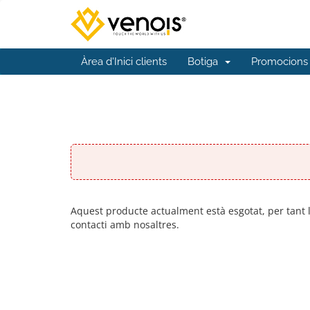
Àrea d'Inici clients
Botiga
Promocions
Aquest producte actualment està esgotat, per tant
contacti amb nosaltres.