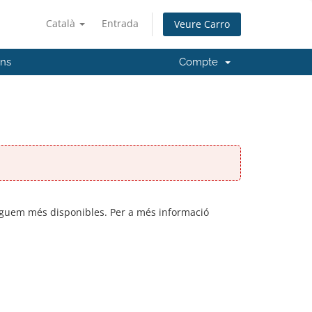
Català
Entrada
Veure Carro
'ns
Compte
inguem més disponibles. Per a més informació