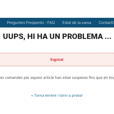
Preguntes Freqüents - FAQ
Estat de la xarxa
Contacti
UUPS, HI HA UN PROBLEMA ...
Esgotat
 les comandes per aquest article han estat suspesos fins que en t
« Torna enrere i torni a provar