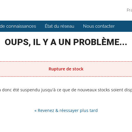
Fr
de connaissances
État du réseau
Nous contacter
OUPS, IL Y A UN PROBLÈME...
Rupture de stock
 a donc été suspendu jusqu'à ce que de nouveaux stocks soient disp
« Revenez & réessayer plus tard