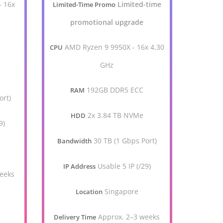
- 16x
Limited-time
Limited-Time Promo
promotional upgrade
AMD Ryzen 9 9950X - 16x 4.30
CPU
GHz
192GB DDR5 ECC
RAM
ort)
2x 3.84 TB NVMe
HDD
9)
30 TB (1 Gbps Port)
Bandwidth
Usable 5 IP (/29)
IP Address
eeks
Singapore
Location
Approx. 2–3 weeks
Delivery Time