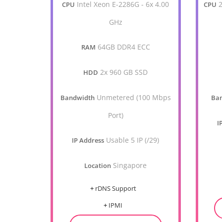
Intel Xeon E-2286G - 6x 4.00
2
CPU
CPU
GHz
64GB DDR4 ECC
RAM
2x 960 GB SSD
HDD
Unmetered (100 Mbps
Bandwidth
Ba
Port)
I
Usable 5 IP (/29)
IP Address
Singapore
Location
+
rDNS Support
+
IPMI