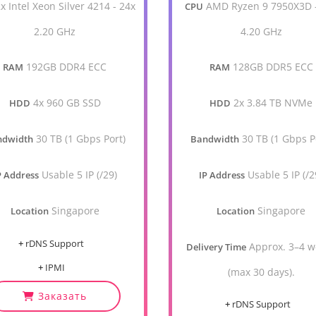
x Intel Xeon Silver 4214 - 24x
AMD Ryzen 9 7950X3D 
CPU
2.20 GHz
4.20 GHz
192GB DDR4 ECC
128GB DDR5 ECC
RAM
RAM
4x 960 GB SSD
2x 3.84 TB NVMe
HDD
HDD
30 TB (1 Gbps Port)
30 TB (1 Gbps P
ndwidth
Bandwidth
Usable 5 IP (/29)
Usable 5 IP (/2
P Address
IP Address
Singapore
Singapore
Location
Location
+
rDNS Support
Approx. 3–4 w
Delivery Time
+
IPMI
(max 30 days).
Заказать
+
rDNS Support