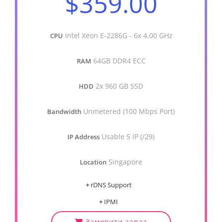
$359.00
Intel Xeon E-2286G - 6x 4.00 GHz
CPU
64GB DDR4 ECC
RAM
2x 960 GB SSD
HDD
Unmetered (100 Mbps Port)
Bandwidth
Usable 5 IP (/29)
IP Address
Singapore
Location
+
rDNS Support
+
IPMI
Замовити зараз