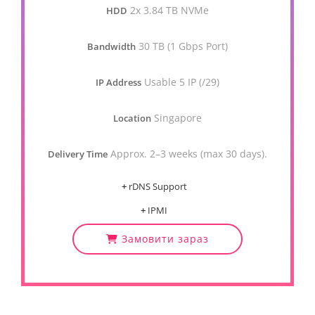
2x 3.84 TB NVMe
HDD
30 TB (1 Gbps Port)
Bandwidth
Usable 5 IP (/29)
IP Address
Singapore
Location
Approx. 2–3 weeks (max 30 days).
Delivery Time
+
rDNS Support
+
IPMI
Замовити зараз