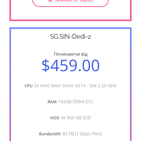
SG.SIN-Dedi-2
Починаючи від
$459.00
2x Intel Xeon Silver 4214 - 24x 2.20 GHz
CPU
192GB DDR4 ECC
RAM
4x 960 GB SSD
HDD
30 TB (1 Gbps Port)
Bandwidth