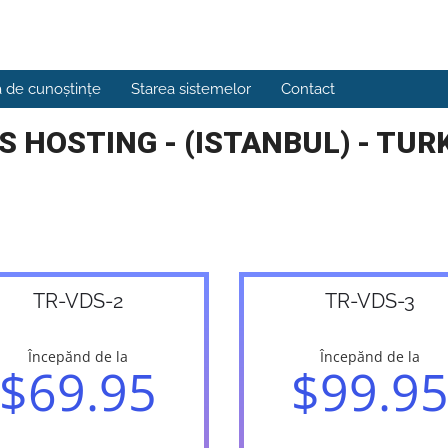
a de cunoștințe
Starea sistemelor
Contact
S HOSTING - (ISTANBUL) - TUR
TR-VDS-2
TR-VDS-3
Începănd de la
Începănd de la
$69.95
$99.9