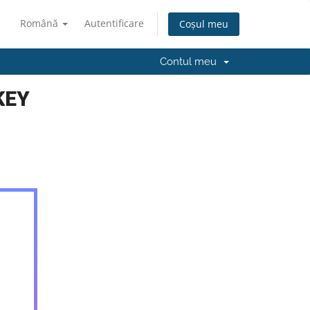
Română
Autentificare
Coșul meu
Contul meu
KEY
5