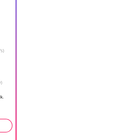
s)
y)
ck.