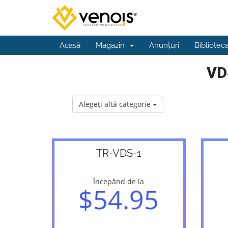
Acasă
Magazin
Anunțuri
Bibliotec
VD
Alegeți altă categorie
TR-VDS-1
Începănd de la
$54.95