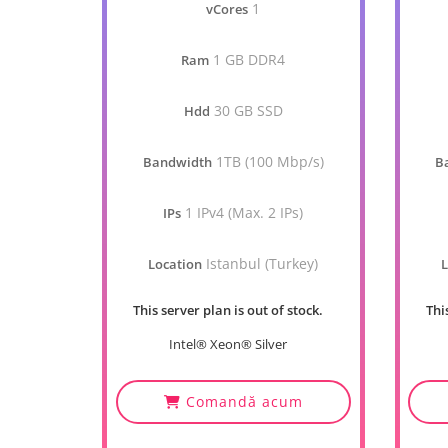
1
vCores
1 GB DDR4
Ram
30 GB SSD
Hdd
1TB (100 Mbp/s)
Bandwidth
B
1 IPv4 (Max. 2 IPs)
IPs
Istanbul (Turkey)
Location
L
This server plan is out of stock.
Thi
Intel® Xeon® Silver
Comandă acum