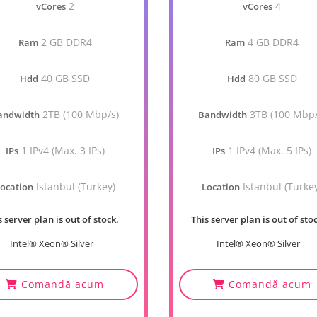
2
4
vCores
vCores
2 GB DDR4
4 GB DDR4
Ram
Ram
40 GB SSD
80 GB SSD
Hdd
Hdd
2TB (100 Mbp/s)
3TB (100 Mbp/
andwidth
Bandwidth
1 IPv4 (Max. 3 IPs)
1 IPv4 (Max. 5 IPs)
IPs
IPs
Istanbul (Turkey)
Istanbul (Turke
ocation
Location
s server plan is out of stock.
This server plan is out of sto
Intel® Xeon® Silver
Intel® Xeon® Silver
Comandă acum
Comandă acum