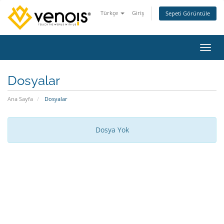
Türkçe
Giriş
Sepeti Görüntüle
Gezin
Dosyalar
Ana Sayfa
Dosyalar
Dosya Yok