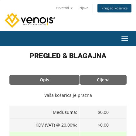
Hrvatski
Prijava
Pregled košarice
Preba
PREGLED & BLAGAJNA
Opis
Cijena
Vaša košarica je prazna
Međusuma:
$0.00
KDV (VAT) @ 20.00%:
$0.00