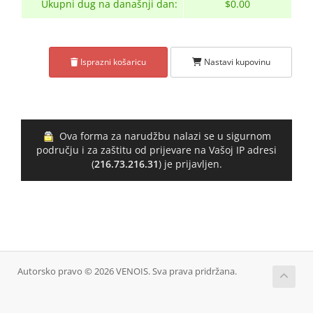
Ukupni dug na današnji dan:
$0.00
Isprazni košaricu
Nastavi kupovinu
Ova forma za narudžbu nalazi se u sigurnom
području i za zaštitu od prijevare na Vašoj IP adresi
(
216.73.216.31
) je prijavljen.
Autorsko pravo © 2026 VENOIS. Sva prava pridržana.