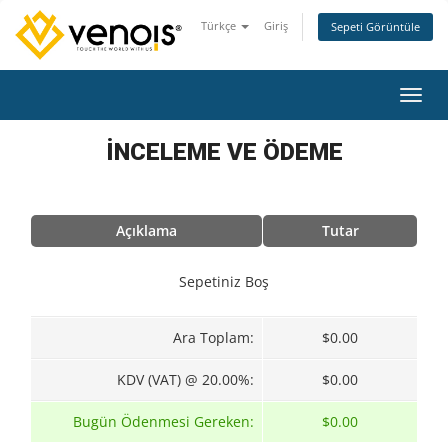
Türkçe
Giriş
Sepeti Görüntüle
Gezin
İNCELEME VE ÖDEME
Açıklama
Tutar
Sepetiniz Boş
Ara Toplam:
$0.00
KDV (VAT) @ 20.00%:
$0.00
Bugün Ödenmesi Gereken:
$0.00