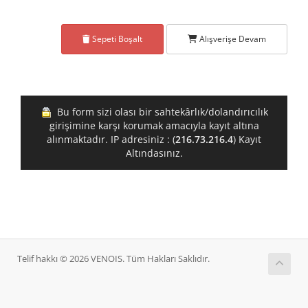
Sepeti Boşalt
Alışverişe Devam
Bu form sizi olası bir sahtekârlık/dolandırıcılık
girişimine karşı korumak amacıyla kayıt altına
alınmaktadır. IP adresiniz : (
216.73.216.4
) Kayıt
Altındasınız.
Telif hakkı © 2026 VENOIS. Tüm Hakları Saklıdır.