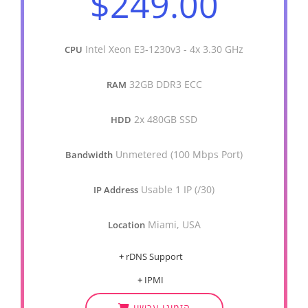
$249.00
Intel Xeon E3-1230v3 - 4x 3.30 GHz
CPU
32GB DDR3 ECC
RAM
2x 480GB SSD
HDD
Unmetered (100 Mbps Port)
Bandwidth
Usable 1 IP (/30)
IP Address
Miami, USA
Location
+
rDNS Support
+
IPMI
הזמינו עכשיו