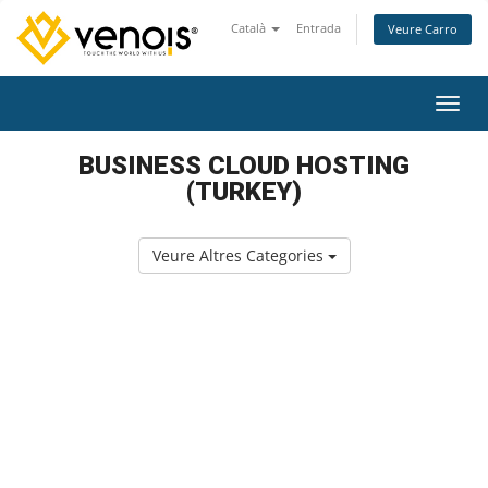
Català
Entrada
Veure Carro
Canvi
BUSINESS CLOUD HOSTING
(TURKEY)
Veure Altres Categories