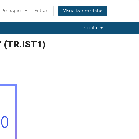
Português
Entrar
Visualizar carrinho
Conta
 (TR.IST1)
00