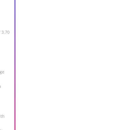
 3.70
M
age
D
dth