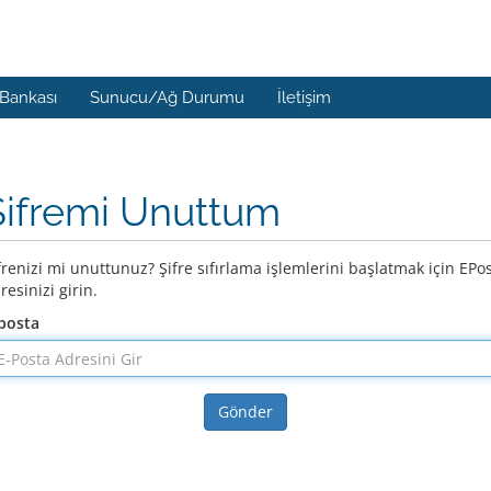
 Bankası
Sunucu/Ağ Durumu
İletişim
Şifremi Unuttum
frenizi mi unuttunuz? Şifre sıfırlama işlemlerini başlatmak için EPo
resinizi girin.
posta
Gönder