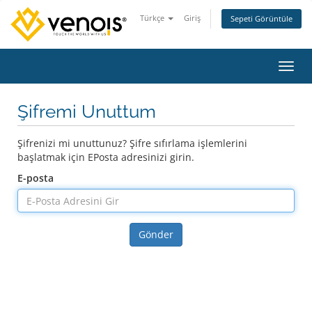
Türkçe
Giriş
Sepeti Görüntüle
Gezin
Şifremi Unuttum
Şifrenizi mi unuttunuz? Şifre sıfırlama işlemlerini
başlatmak için EPosta adresinizi girin.
E-posta
Gönder