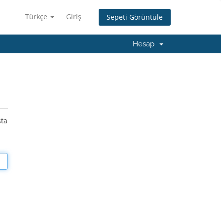
Türkçe
Giriş
Sepeti Görüntüle
Hesap
sta