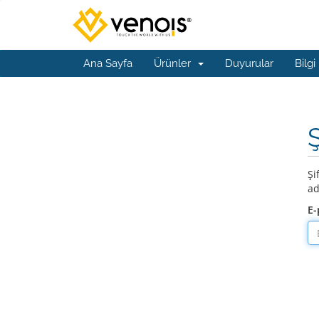
Ana Sayfa
Ürünler
Duyurular
Bilgi
Şi
ad
E-