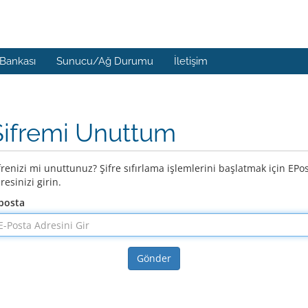
 Bankası
Sunucu/Ağ Durumu
İletişim
Şifremi Unuttum
frenizi mi unuttunuz? Şifre sıfırlama işlemlerini başlatmak için EPo
resinizi girin.
posta
Gönder