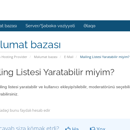
t bazası
Server/Şəbəkə vəziyyəti
Əlaqə
lumat bazası
n Hosting Provider
Məlumat bazası
E-Mail
Mailing Listesi Yaratabilir miyim?
ing Listesi Yaratabilir miyim?
ing listesi yaratabilir ve kullanıcı ekleyip/silebilir, moderatörünü seçebilir
abilirsiniz.
fadəçi bunu faydalı hesab edir
cavab sizə kömək etdi?
Hə
Yox