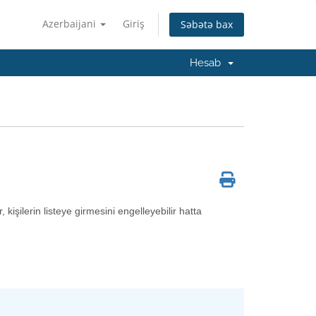
Azerbaijani
Giriş
Səbətə bax
Hesab
, kişilerin listeye girmesini engelleyebilir hatta