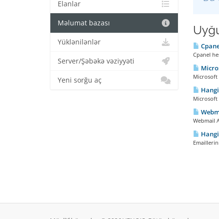
Elanlar
Məlumat bazası
Uyğu
Yüklənilənlər
Cpanel
Cpanel hes
Server/Şəbəkə vəziyyəti
Micros
Microsoft 
Yeni sorğu aç
Hangi 
Microsoft
Webmai
Webmail Ar
Hangi 
Emaillerin