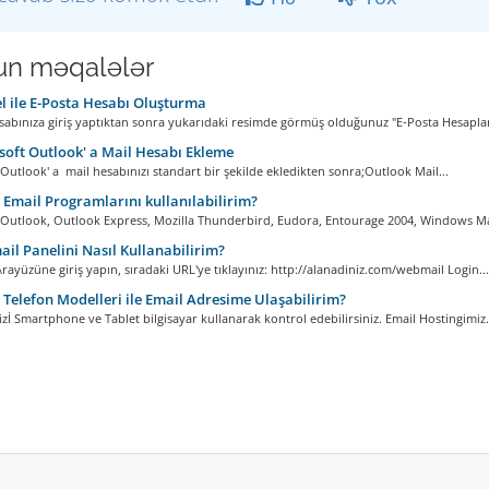
n məqalələr
 ile E-Posta Hesabı Oluşturma
abınıza giriş yaptıktan sonra yukarıdaki resimde görmüş olduğunuz "E-Posta Hesapları
oft Outlook' a Mail Hesabı Ekleme
Outlook' a mail hesabınızı standart bir şekilde ekledikten sonra;Outlook Mail...
Email Programlarını kullanılabilirim?
 Outlook, Outlook Express, Mozilla Thunderbird, Eudora, Entourage 2004, Windows Mail
l Panelini Nasıl Kullanabilirim?
ayüzüne giriş yapın, sıradaki URL'ye tıklayınız: http://alanadiniz.com/webmail Login...
Telefon Modelleri ile Email Adresime Ulaşabilirim?
izİ Smartphone ve Tablet bilgisayar kullanarak kontrol edebilirsiniz. Email Hostingimiz.