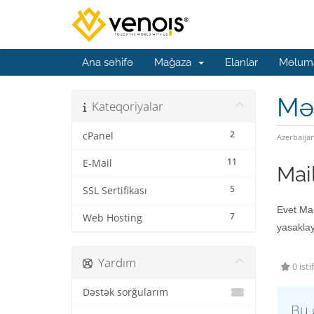
Ana səhifə
Mağaza
Elanlar
Məluma
Mə
Kateqoriyalar
2
cPanel
Azerbaija
11
E-Mail
Mail
5
SSL Sertifikası
Evet Mail
7
Web Hosting
yasaklay
Yardım
0 isti
Dəstək sorğularım
Bu 