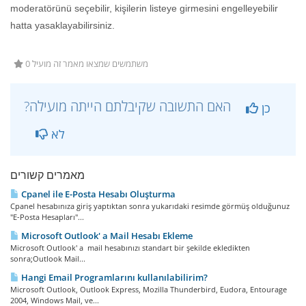
moderatörünü seçebilir, kişilerin listeye girmesini engelleyebilir
hatta yasaklayabilirsiniz.
0 משתמשים שמצאו מאמר זה מועיל
?האם התשובה שקיבלתם הייתה מועילה
כן
לא
מאמרים קשורים
Cpanel ile E-Posta Hesabı Oluşturma
Cpanel hesabınıza giriş yaptıktan sonra yukarıdaki resimde görmüş olduğunuz
"E-Posta Hesapları"...
Microsoft Outlook' a Mail Hesabı Ekleme
Microsoft Outlook' a mail hesabınızı standart bir şekilde ekledikten
sonra;Outlook Mail...
Hangi Email Programlarını kullanılabilirim?
Microsoft Outlook, Outlook Express, Mozilla Thunderbird, Eudora, Entourage
2004, Windows Mail, ve...