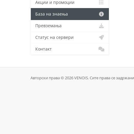
Акции и промоции
База на знаења
Превземања
Статус на сервери
Контакт
Авторски права © 2026 VENOIS. Сите права се задржани