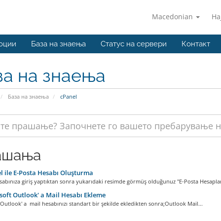
Macedonian
На
оции
База на знаења
Статус на сервери
Контакт
за на знаења
База на знаења
cPanel
ашања
 ile E-Posta Hesabı Oluşturma
abınıza giriş yaptıktan sonra yukarıdaki resimde görmüş olduğunuz "E-Posta Hesapları
oft Outlook' a Mail Hesabı Ekleme
Outlook' a mail hesabınızı standart bir şekilde ekledikten sonra;Outlook Mail...