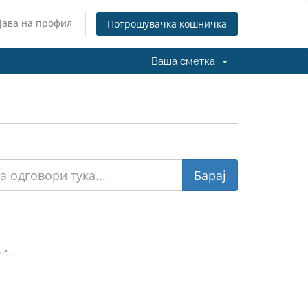
јава на профил
Потрошувачка кошничка
Ваша сметка
"...