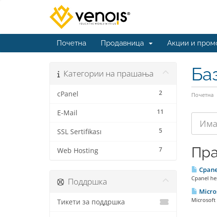
Почетна
Продавница
Акции и пром
Ба
Категории на прашања
2
cPanel
Почетна
11
E-Mail
5
SSL Sertifikası
Пр
7
Web Hosting
Cpanel
Cpanel hes
Поддршка
Micros
Microsoft 
Тикети за поддршка