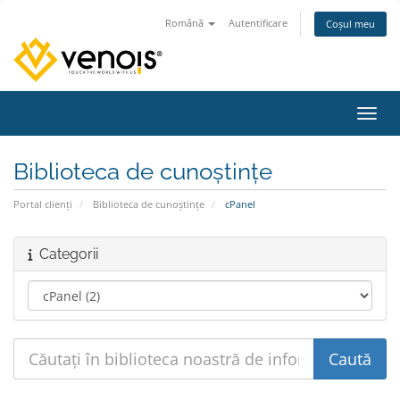
Română
Autentificare
Coșul meu
Navig
Biblioteca de cunoștințe
Portal clienți
Biblioteca de cunoștințe
cPanel
Categorii