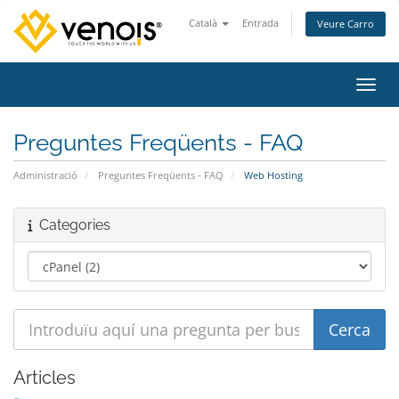
Català
Entrada
Veure Carro
Canvi
Preguntes Freqüents - FAQ
Administració
Preguntes Freqüents - FAQ
Web Hosting
Categories
Articles