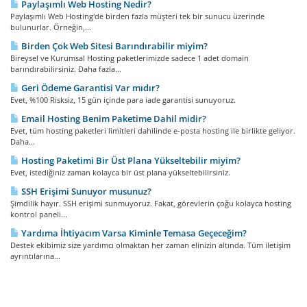
Paylaşımlı Web Hosting Nedir?
Paylaşımlı Web Hosting'de birden fazla müşteri tek bir sunucu üzerinde
bulunurlar. Örneğin,...
Birden Çok Web Sitesi Barındırabilir miyim?
Bireysel ve Kurumsal Hosting paketlerimizde sadece 1 adet domain
barındırabilirsiniz. Daha fazla...
Geri Ödeme Garantisi Var mıdır?
Evet, %100 Risksiz, 15 gün içinde para iade garantisi sunuyoruz.
Email Hosting Benim Paketime Dahil midir?
Evet, tüm hosting paketleri limitleri dahilinde e-posta hosting ile birlikte geliyor.
Daha...
Hosting Paketimi Bir Üst Plana Yükseltebilir miyim?
Evet, istediğiniz zaman kolayca bir üst plana yükseltebilirsiniz.
SSH Erişimi Sunuyor musunuz?
Şimdilik hayır. SSH erişimi sunmuyoruz. Fakat, görevlerin çoğu kolayca hosting
kontrol paneli...
Yardıma İhtiyacım Varsa Kiminle Temasa Geçeceğim?
Destek ekibimiz size yardımcı olmaktan her zaman elinizin altında. Tüm iletişim
ayrıntılarına...