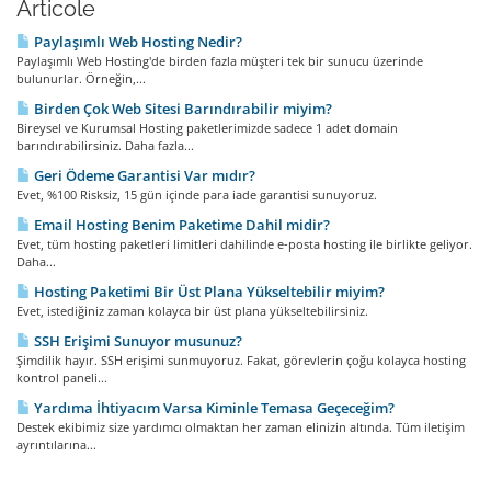
Articole
Paylaşımlı Web Hosting Nedir?
Paylaşımlı Web Hosting'de birden fazla müşteri tek bir sunucu üzerinde
bulunurlar. Örneğin,...
Birden Çok Web Sitesi Barındırabilir miyim?
Bireysel ve Kurumsal Hosting paketlerimizde sadece 1 adet domain
barındırabilirsiniz. Daha fazla...
Geri Ödeme Garantisi Var mıdır?
Evet, %100 Risksiz, 15 gün içinde para iade garantisi sunuyoruz.
Email Hosting Benim Paketime Dahil midir?
Evet, tüm hosting paketleri limitleri dahilinde e-posta hosting ile birlikte geliyor.
Daha...
Hosting Paketimi Bir Üst Plana Yükseltebilir miyim?
Evet, istediğiniz zaman kolayca bir üst plana yükseltebilirsiniz.
SSH Erişimi Sunuyor musunuz?
Şimdilik hayır. SSH erişimi sunmuyoruz. Fakat, görevlerin çoğu kolayca hosting
kontrol paneli...
Yardıma İhtiyacım Varsa Kiminle Temasa Geçeceğim?
Destek ekibimiz size yardımcı olmaktan her zaman elinizin altında. Tüm iletişim
ayrıntılarına...