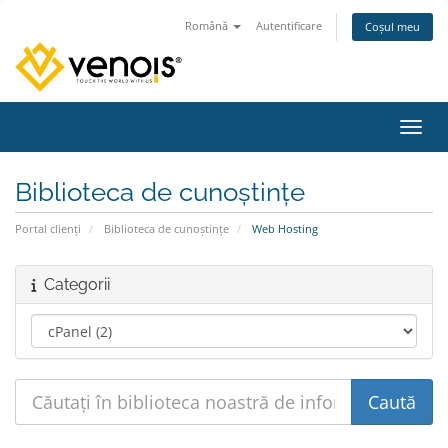
Română
Autentificare
Coșul meu
Navig
Biblioteca de cunoștințe
Portal clienți
Biblioteca de cunoștințe
Web Hosting
Categorii