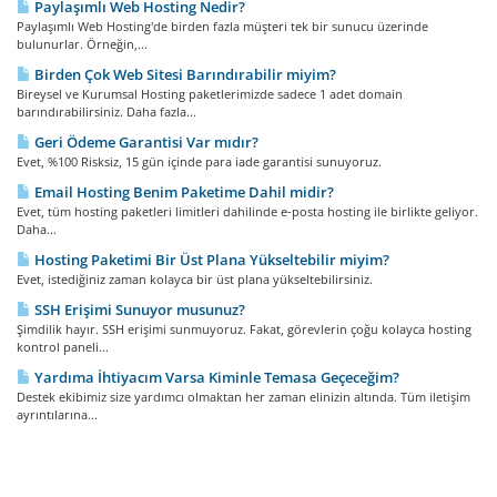
Paylaşımlı Web Hosting Nedir?
Paylaşımlı Web Hosting'de birden fazla müşteri tek bir sunucu üzerinde
bulunurlar. Örneğin,...
Birden Çok Web Sitesi Barındırabilir miyim?
Bireysel ve Kurumsal Hosting paketlerimizde sadece 1 adet domain
barındırabilirsiniz. Daha fazla...
Geri Ödeme Garantisi Var mıdır?
Evet, %100 Risksiz, 15 gün içinde para iade garantisi sunuyoruz.
Email Hosting Benim Paketime Dahil midir?
Evet, tüm hosting paketleri limitleri dahilinde e-posta hosting ile birlikte geliyor.
Daha...
Hosting Paketimi Bir Üst Plana Yükseltebilir miyim?
Evet, istediğiniz zaman kolayca bir üst plana yükseltebilirsiniz.
SSH Erişimi Sunuyor musunuz?
Şimdilik hayır. SSH erişimi sunmuyoruz. Fakat, görevlerin çoğu kolayca hosting
kontrol paneli...
Yardıma İhtiyacım Varsa Kiminle Temasa Geçeceğim?
Destek ekibimiz size yardımcı olmaktan her zaman elinizin altında. Tüm iletişim
ayrıntılarına...