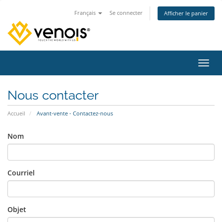
Français
Se connecter
Afficher le panier
Bascu
Nous contacter
Accueil
Avant-vente - Contactez-nous
Nom
Courriel
Objet