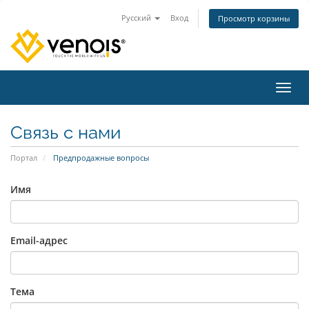
Русский
Вход
Просмотр корзины
Пере
Связь с нами
Портал
Предпродажные вопросы
Имя
Email-адрес
Тема